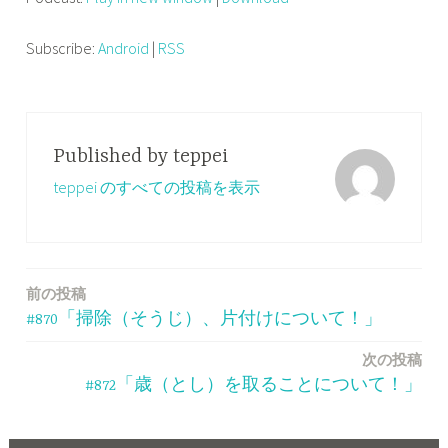
プ
レ
Subscribe:
Android
|
RSS
ー
ヤ
ー
Published by
teppei
teppei のすべての投稿を表示
前の投稿
投
#870「掃除（そうじ）、片付けについて！」
稿
次の投稿
ナ
#872「歳（とし）を取ることについて！」
ビ
ゲ