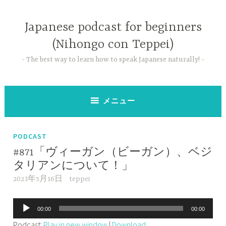
コ
ン
Japanese podcast for beginners
テ
(Nihongo con Teppei)
ン
ツ
The best way to learn how to speak Japanese naturally!
へ
ス
キ
メニュー
ッ
プ
PODCAST
#871「ヴィーガン（ビーガン）、ベジ
タリアンについて！」
2023年5月16日
teppei
音
00:00
00:00
声
Podcast:
Play in new window
|
Download