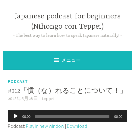
コ
ン
Japanese podcast for beginners
テ
(Nihongo con Teppei)
ン
ツ
The best way to learn how to speak Japanese naturally!
へ
ス
キ
メニュー
ッ
プ
PODCAST
#912「慣（な）れることについて！」
2023年6月28日
teppei
音
00:00
00:00
声
Podcast:
Play in new window
|
Download
プ