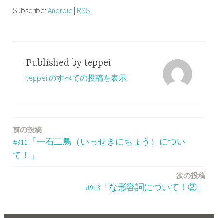
レ
Subscribe:
Android
|
RSS
ー
ヤ
ー
Published by
teppei
teppei のすべての投稿を表示
前の投稿
投
#911「一石二鳥（いっせきにちょう）につい
稿
て！」
ナ
次の投稿
ビ
#913「な形容詞について！②」
ゲ