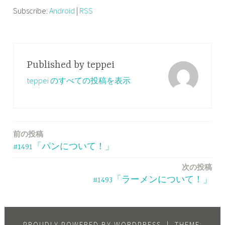
レ
Subscribe:
Android
|
RSS
ー
ヤ
ー
Published by
teppei
teppei のすべての投稿を表示
前の投稿
投
#1491「パンについて！」
稿
次の投稿
ナ
#1493「ラーメンについて！」
ビ
ゲ
PROUDLY POWERED BY WORDPRESS
|
THEME: