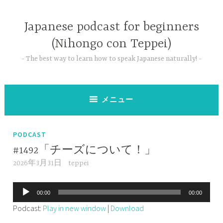
コ
ン
Japanese podcast for beginners
テ
(Nihongo con Teppei)
ン
ツ
The best way to learn how to speak Japanese naturally!
へ
ス
キ
メニュー
ッ
プ
PODCAST
#1492「チーズについて！」
2026年3月31日
teppei
音
00:00
00:00
声
Podcast:
Play in new window
|
Download
プ