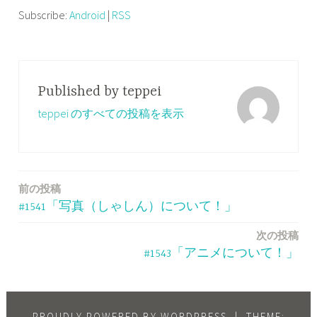
レ
Subscribe:
Android
|
RSS
ー
ヤ
ー
Published by
teppei
teppei のすべての投稿を表示
前の投稿
投
#1541「写真（しゃしん）について！」
稿
次の投稿
ナ
#1543「アニメについて！」
ビ
ゲ
PROUDLY POWERED BY WORDPRESS
|
THEME: