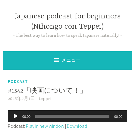
コ
ン
Japanese podcast for beginners
テ
(Nihongo con Teppei)
ン
ツ
The best way to learn how to speak Japanese naturally!
へ
ス
キ
メニュー
ッ
プ
PODCAST
#1542「映画について！」
2026年7月1日
teppei
音
00:00
00:00
声
Podcast:
Play in new window
|
Download
プ